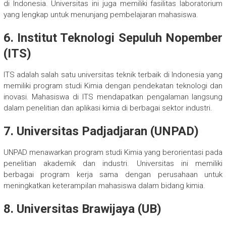
di Indonesia. Universitas ini juga memiliki fasilitas laboratorium
yang lengkap untuk menunjang pembelajaran mahasiswa.
6. Institut Teknologi Sepuluh Nopember
(ITS)
ITS adalah salah satu universitas teknik terbaik di Indonesia yang
memiliki program studi Kimia dengan pendekatan teknologi dan
inovasi. Mahasiswa di ITS mendapatkan pengalaman langsung
dalam penelitian dan aplikasi kimia di berbagai sektor industri.
7. Universitas Padjadjaran (UNPAD)
UNPAD menawarkan program studi Kimia yang berorientasi pada
penelitian akademik dan industri. Universitas ini memiliki
berbagai program kerja sama dengan perusahaan untuk
meningkatkan keterampilan mahasiswa dalam bidang kimia.
8. Universitas Brawijaya (UB)