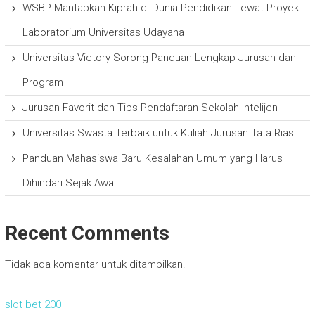
WSBP Mantapkan Kiprah di Dunia Pendidikan Lewat Proyek
Laboratorium Universitas Udayana
Universitas Victory Sorong Panduan Lengkap Jurusan dan
Program
Jurusan Favorit dan Tips Pendaftaran Sekolah Intelijen
Universitas Swasta Terbaik untuk Kuliah Jurusan Tata Rias
Panduan Mahasiswa Baru Kesalahan Umum yang Harus
Dihindari Sejak Awal
Recent Comments
Tidak ada komentar untuk ditampilkan.
slot bet 200