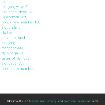
slot qris
mahjong ways 2
slot gacor depo 10k
Spaceman Slot
bonus new member 100
slot thailand
rtp live
server thailand
mahjong
tanganhoki99
rtp slot gacor
gates of olympus
slot gacor 777
bonus new member
Hak Cipta © 2026
Menceritakan Tentang Pendidikan dan Universitas
. Tema: