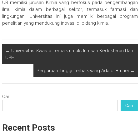
UB memiliki jurusan Kimia yang berfokus pada pengembangan
ilmu kimia dalam berbagai sektor, termasuk farmasi dan
lingkungan. Universitas ini juga memiliki berbagai program
penelitian yang mendukung inovasi di bidang kimia.
←
Universitas Swasta Terbaik untuk Jurusan Kedokteran Dari
UPH
Perguruan Tinggi Terbaik yang Ada di Brunei
→
Cari
Cari
Recent Posts