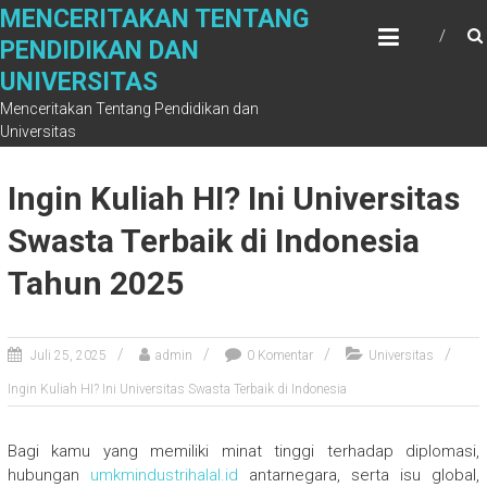
Skip
MENCERITAKAN TENTANG
to
PENDIDIKAN DAN
content
UNIVERSITAS
Menceritakan Tentang Pendidikan dan
Universitas
Ingin Kuliah HI? Ini Universitas
Swasta Terbaik di Indonesia
Tahun 2025
Juli 25, 2025
admin
0 Komentar
Universitas
Ingin Kuliah HI? Ini Universitas Swasta Terbaik di Indonesia
Bagi kamu yang memiliki minat tinggi terhadap diplomasi,
hubungan
umkmindustrihalal.id
antarnegara, serta isu global,