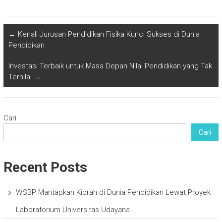
←
Kenali Jurusan Pendidikan Fisika Kunci Sukses di Dunia
Pendidikan
Investasi Terbaik untuk Masa Depan Nilai Pendidikan yang Tak
Ternilai
→
Cari
Cari
Recent Posts
WSBP Mantapkan Kiprah di Dunia Pendidikan Lewat Proyek
Laboratorium Universitas Udayana