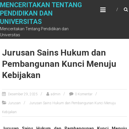
Skip
MENCERITAKAN TENTANG
to
PENDIDIKAN DAN
content
UNIVERSITAS
Menceritakan Tentang Pendidikan dan
Universitas
Jurusan Sains Hukum dan
Pembangunan Kunci Menuju
Kebijakan
Desember 29, 2025
admin
0 Komentar
Jurusan
Jurusan Sains Hukum dan Pembangunan Kunci Menuju
Kebijakan
Jurusan Sains Hukum dan Pembangunan Kunci Menuju