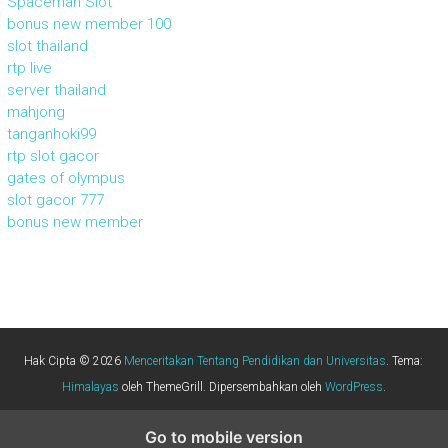
Spaceman Slot
bonus new member 100
slot thailand
rtp live
server thailand
mahjong
tanganhoki99
rtp slot gacor
gates of olympus
slot gacor 777
bonus new member
Hak Cipta © 2026
Menceritakan Tentang Pendidikan dan Universitas
. Tema:
Himalayas
oleh ThemeGrill. Dipersembahkan oleh
WordPress
.
Go to mobile version