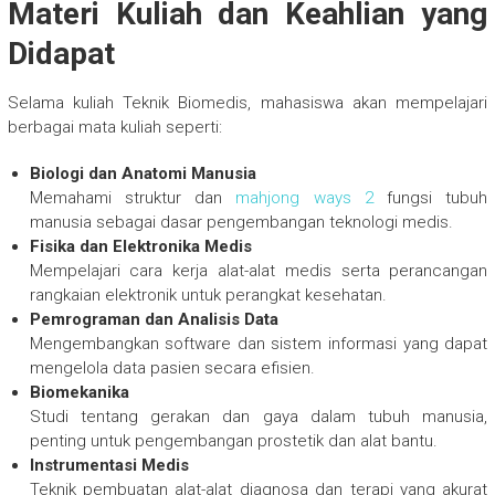
Materi Kuliah dan Keahlian yang
Didapat
Selama kuliah Teknik Biomedis, mahasiswa akan mempelajari
berbagai mata kuliah seperti:
Biologi dan Anatomi Manusia
Memahami struktur dan
mahjong ways 2
fungsi tubuh
manusia sebagai dasar pengembangan teknologi medis.
Fisika dan Elektronika Medis
Mempelajari cara kerja alat-alat medis serta perancangan
rangkaian elektronik untuk perangkat kesehatan.
Pemrograman dan Analisis Data
Mengembangkan software dan sistem informasi yang dapat
mengelola data pasien secara efisien.
Biomekanika
Studi tentang gerakan dan gaya dalam tubuh manusia,
penting untuk pengembangan prostetik dan alat bantu.
Instrumentasi Medis
Teknik pembuatan alat-alat diagnosa dan terapi yang akurat