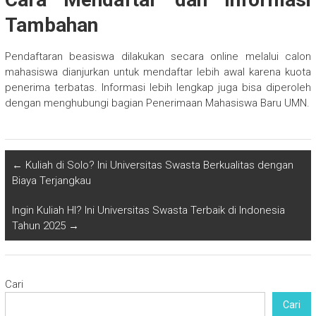
Tambahan
Pendaftaran beasiswa dilakukan secara online melalui calon
mahasiswa dianjurkan untuk mendaftar lebih awal karena kuota
penerima terbatas. Informasi lebih lengkap juga bisa diperoleh
dengan menghubungi bagian Penerimaan Mahasiswa Baru UMN.
←
Kuliah di Solo? Ini Universitas Swasta Berkualitas dengan
Biaya Terjangkau
Ingin Kuliah HI? Ini Universitas Swasta Terbaik di Indonesia
Tahun 2025
→
Cari
Cari