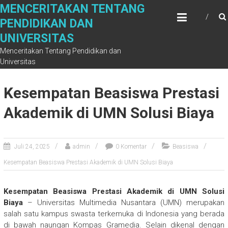
Skip
MENCERITAKAN TENTANG
to
PENDIDIKAN DAN
content
UNIVERSITAS
Menceritakan Tentang Pendidikan dan
Universitas
Kesempatan Beasiswa Prestasi
Akademik di UMN Solusi Biaya
Juli 24, 2025
admin
0 Komentar
Beasiswa
Kesempatan Beasiswa Prestasi Akademik di UMN Solusi Biaya
Kesempatan Beasiswa Prestasi Akademik di UMN Solusi
Biaya
– Universitas Multimedia Nusantara (UMN) merupakan
salah satu kampus swasta terkemuka di Indonesia yang berada
di bawah naungan Kompas Gramedia. Selain dikenal dengan