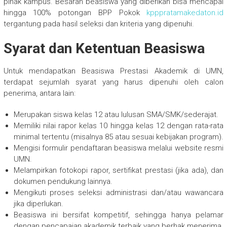
pihak kampus. Besaran beasiswa yang diberikan bisa mencapai
hingga 100% potongan BPP Pokok
kpppratamakedaton.id
tergantung pada hasil seleksi dan kriteria yang dipenuhi.
Syarat dan Ketentuan Beasiswa
Untuk mendapatkan Beasiswa Prestasi Akademik di UMN,
terdapat sejumlah syarat yang harus dipenuhi oleh calon
penerima, antara lain:
Merupakan siswa kelas 12 atau lulusan SMA/SMK/sederajat.
Memiliki nilai rapor kelas 10 hingga kelas 12 dengan rata-rata
minimal tertentu (misalnya 85 atau sesuai kebijakan program).
Mengisi formulir pendaftaran beasiswa melalui website resmi
UMN.
Melampirkan fotokopi rapor, sertifikat prestasi (jika ada), dan
dokumen pendukung lainnya.
Mengikuti proses seleksi administrasi dan/atau wawancara
jika diperlukan.
Beasiswa ini bersifat kompetitif, sehingga hanya pelamar
dengan pencapaian akademik terbaik yang berhak menerima.