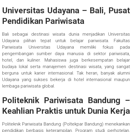
Universitas Udayana – Bali, Pusat
Pendidikan Pariwisata
Bali sebagai destinasi wisata dunia menjadikan Universitas
Udayana pilihan tepat untuk belajar pariwisata. Fakultas
Pariwisata Universitas Udayana memiliki fokus pada
pengembangan sumber daya manusia di sektor pariwisata,
hotel, dan kuliner. Mahasiswa juga berkesempatan belajar
budaya lokal serta manajemen destinasi wisata, yang sangat
berguna untuk karier internasional. Tak heran, banyak alumni
Udayana yang sukses bekerja di hotel internasional maupun
lembaga pariwisata global.
Politeknik Pariwisata Bandung –
Keahlian Praktis untuk Dunia Kerja
Politeknik Pariwisata Bandung (Poltekpar Bandung) menekankan
pendidikan berbasis keterampilan. Program studi perhotelan,