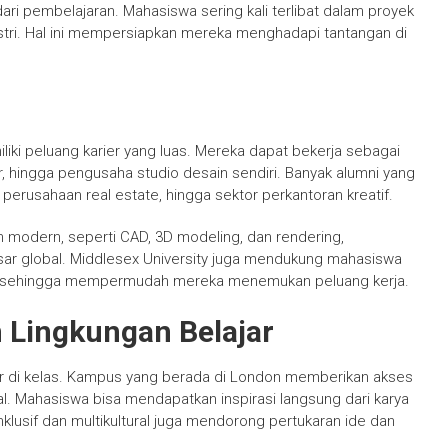
ari pembelajaran. Mahasiswa sering kali terlibat dalam proyek
ustri. Hal ini mempersiapkan mereka menghadapi tantangan di
iliki peluang karier yang luas. Mereka dapat bekerja sebagai
er, hingga pengusaha studio desain sendiri. Banyak alumni yang
 perusahaan real estate, hingga sektor perkantoran kreatif.
 modern, seperti CAD, 3D modeling, dan rendering,
sar global. Middlesex University juga mendukung mahasiswa
as, sehingga mempermudah mereka menemukan peluang kerja.
 Lingkungan Belajar
ajar di kelas. Kampus yang berada di London memberikan akses
nal. Mahasiswa bisa mendapatkan inspirasi langsung dari karya
inklusif dan multikultural juga mendorong pertukaran ide dan