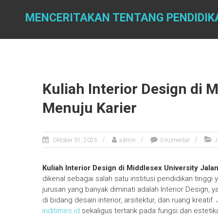
Skip
to
MENCERITAKAN TENTANG PENDIDIK
content
Kuliah Interior Design di 
Menuju Karier
Oktober 31, 2025
admin
0 Komentar
J
Kuliah Interior Design di Middlesex University Jala
dikenal sebagai salah satu institusi pendidikan tinggi
jurusan yang banyak diminati adalah Interior Design,
di bidang desain interior, arsitektur, dan ruang kreatif
inditimes.id
sekaligus tertarik pada fungsi dan estetik