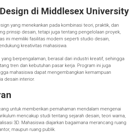
Design di Middlesex University
sign yang menekankan pada kombinasi teori, praktik, dan
ang prinsip desain, tetapi juga tentang pengelolaan proyek,
 ini memiliki fasilitas modern seperti studio desain,
mendukung kreativitas mahasiswa.
n yang berpengalaman, berasal dari industri kreatif, sehingga
g tren dan kebutuhan pasar kerja. Program ini juga
 sehingga mahasiswa dapat mengembangkan kemampuan
 desain interior.
ran
irancang untuk memberikan pemahaman mendalam mengenai
rikulum mencakup studi tentang sejarah desain, teori warna,
isualisasi 3D. Mahasiswa diajarkan bagaimana merancang ruang
kantor, maupun ruang publik.