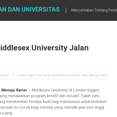
AN DAN UNIVERSITAS
Menceritakan Tentang Pendi
Middlesex University Jalan
urusan
Kuliah Interior Design di Middlesex University Jalan Menuju Karier
n Menuju Karier
– Middlesex University di London Inggris
 yang menawarkan program kreatif dan inovatif. Salah satu
 yang memberikan fondasi kuat bagi mahasiswa untuk berkarier
. Jurusan ini cocok bagi mereka yang memiliki jiwa seni tinggi
a ruang.