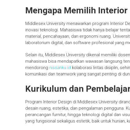
Mengapa Memilih Interior 
Middlesex University menawarkan program Interior De
inovasi teknologi. Mahasiswa tidak hanya belajar tent
material, pencahayaan, dan ergonomi ruang. Universitas
laboratorium digital, dan software profesional yang 
Selain itu, Middlesex University dikenal memiliki dose
mahasiswa bisa mendapatkan wawasan langsung tentan
mendorong
nissanku.id
kolaborasi lintas disiplin,
komunikasi dan teamwork yang sangat penting di dunia
Kurikulum dan Pembelaja
Program Interior Design di Middlesex University d
desain ruang, estetika, dan pengalaman pengguna. Ku
perancangan furnitur, hingga teknologi digital dan v
yang fungsional sekaligus estetik, baik untuk hunian, 