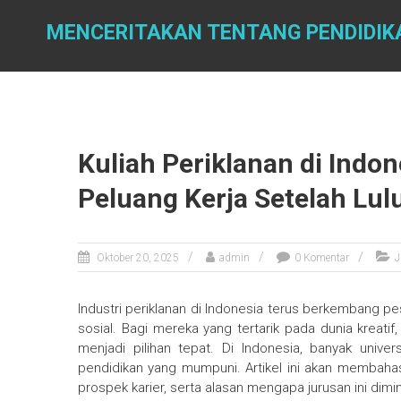
Skip
to
MENCERITAKAN TENTANG PENDIDIK
content
Kuliah Periklanan di Indo
Peluang Kerja Setelah Lul
Oktober 20, 2025
admin
0 Komentar
J
Industri periklanan di Indonesia terus berkembang pe
sosial. Bagi mereka yang tertarik pada dunia kreatif
menjadi pilihan tepat. Di Indonesia, banyak unive
pendidikan yang mumpuni. Artikel ini akan membahas k
prospek karier, serta alasan mengapa jurusan ini dimin