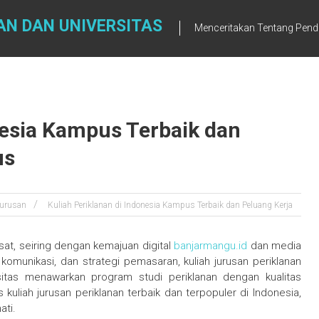
AN DAN UNIVERSITAS
Menceritakan Tentang Pendi
nesia Kampus Terbaik dan
us
urusan
Kuliah Periklanan di Indonesia Kampus Terbaik dan Peluang Kerja
sat, seiring dengan kemajuan digital
banjarmangu.id
dan media
, komunikasi, dan strategi pemasaran, kuliah jurusan periklanan
rsitas menawarkan program studi periklanan dengan kualitas
uliah jurusan periklanan terbaik dan terpopuler di Indonesia,
ati.