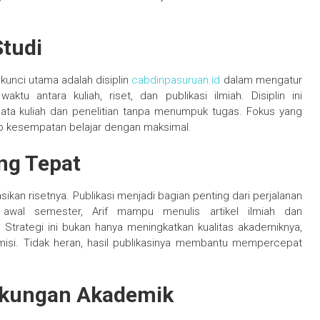
Studi
 kunci utama adalah disiplin
cabdinpasuruan.id
dalam mengatur
tu antara kuliah, riset, dan publikasi ilmiah. Disiplin ini
ata kuliah dan penelitian tanpa menumpuk tugas. Fokus yang
 kesempatan belajar dengan maksimal.
ang Tepat
ikan risetnya. Publikasi menjadi bagian penting dari perjalanan
 awal semester, Arif mampu menulis artikel ilmiah dan
Strategi ini bukan hanya meningkatkan kualitas akademiknya,
misi. Tidak heran, hasil publikasinya membantu mempercepat
gkungan Akademik