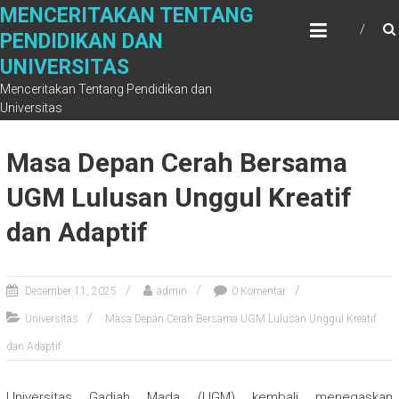
Skip
MENCERITAKAN TENTANG
to
PENDIDIKAN DAN
content
UNIVERSITAS
Menceritakan Tentang Pendidikan dan
Universitas
Masa Depan Cerah Bersama
UGM Lulusan Unggul Kreatif
dan Adaptif
Desember 11, 2025
admin
0 Komentar
Universitas
Masa Depan Cerah Bersama UGM Lulusan Unggul Kreatif
dan Adaptif
Universitas Gadjah Mada (UGM) kembali menegaskan