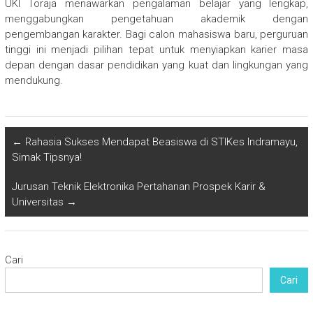
UKI Toraja menawarkan pengalaman belajar yang lengkap,
menggabungkan pengetahuan akademik dengan
pengembangan karakter. Bagi calon mahasiswa baru, perguruan
tinggi ini menjadi pilihan tepat untuk menyiapkan karier masa
depan dengan dasar pendidikan yang kuat dan lingkungan yang
mendukung.
←
Rahasia Sukses Mendapat Beasiswa di STIKes Indramayu,
Simak Tipsnya!
Jurusan Teknik Elektronika Pertahanan Prospek Karir &
Universitas
→
Cari
Cari