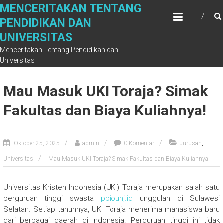
Skip
MENCERITAKAN TENTANG
to
PENDIDIKAN DAN
content
UNIVERSITAS
Menceritakan Tentang Pendidikan dan
Universitas
Mau Masuk UKI Toraja? Simak
Fakultas dan Biaya Kuliahnya!
,
Oktober 25, 2025
admin
0 Komentar
Jurusan
Universitas
Mau Masuk UKI Toraja? Simak Fakultas dan Biaya Kuliahnya!
Universitas Kristen Indonesia (UKI) Toraja merupakan salah satu
perguruan tinggi swasta
pbiounj.id
unggulan di Sulawesi
Selatan. Setiap tahunnya, UKI Toraja menerima mahasiswa baru
dari berbagai daerah di Indonesia. Perguruan tinggi ini tidak