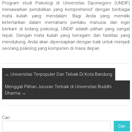
Program studi Psikologi di Universitas Diponegoro (UNDIP)
menawarkan pendidikan yang komprehensif dengan berbagai
mata kuliah yang mendalam. Bagi Anda yang memiliki
ketertarikan dalam memahami perilaku manusia dan ingin
berkarir di bidang psikologi, UNDIP adalah pilihan yang sangat
tepat. Dengan mata kuliah yang beragam dan fasilitas yang
mendukung, Anda akan dipersiapkan dengan baik untuk menjadi
seorang psikolog yang kompeten di masa depan.
←
Universitas Terpopuler Dan Tebaik Di Kota Bandung
Menggali Pilihan Jurusan Terbaik di Universitas Buddhi
Dharma
→
Cari
Cari