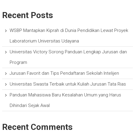
Recent Posts
WSBP Mantapkan Kiprah di Dunia Pendidikan Lewat Proyek
Laboratorium Universitas Udayana
Universitas Victory Sorong Panduan Lengkap Jurusan dan
Program
Jurusan Favorit dan Tips Pendaftaran Sekolah Intelijen
Universitas Swasta Terbaik untuk Kuliah Jurusan Tata Rias
Panduan Mahasiswa Baru Kesalahan Umum yang Harus
Dihindari Sejak Awal
Recent Comments