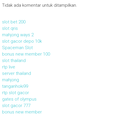
Tidak ada komentar untuk ditampilkan.
slot bet 200
slot qris
mahjong ways 2
slot gacor depo 10k
Spaceman Slot
bonus new member 100
slot thailand
rtp live
server thailand
mahjong
tanganhoki99
rtp slot gacor
gates of olympus
slot gacor 777
bonus new member