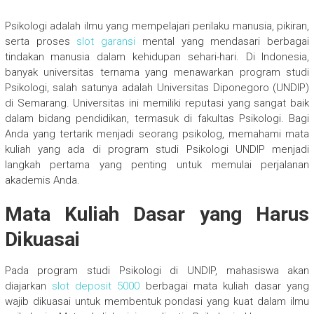
Psikologi adalah ilmu yang mempelajari perilaku manusia, pikiran,
serta proses
slot garansi
mental yang mendasari berbagai
tindakan manusia dalam kehidupan sehari-hari. Di Indonesia,
banyak universitas ternama yang menawarkan program studi
Psikologi, salah satunya adalah Universitas Diponegoro (UNDIP)
di Semarang. Universitas ini memiliki reputasi yang sangat baik
dalam bidang pendidikan, termasuk di fakultas Psikologi. Bagi
Anda yang tertarik menjadi seorang psikolog, memahami mata
kuliah yang ada di program studi Psikologi UNDIP menjadi
langkah pertama yang penting untuk memulai perjalanan
akademis Anda.
Mata Kuliah Dasar yang Harus
Dikuasai
Pada program studi Psikologi di UNDIP, mahasiswa akan
diajarkan
slot deposit 5000
berbagai mata kuliah dasar yang
wajib dikuasai untuk membentuk pondasi yang kuat dalam ilmu