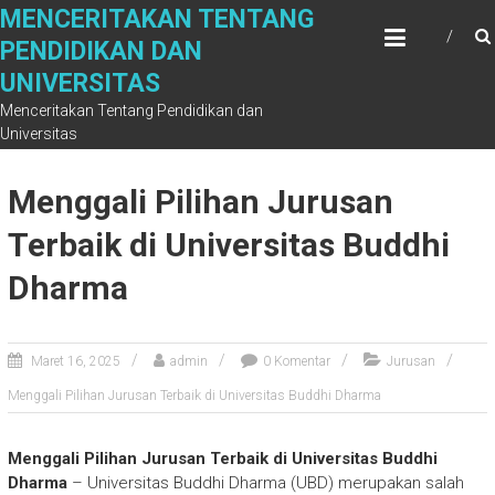
Skip
MENCERITAKAN TENTANG
to
PENDIDIKAN DAN
content
UNIVERSITAS
Menceritakan Tentang Pendidikan dan
Universitas
Menggali Pilihan Jurusan
Terbaik di Universitas Buddhi
Dharma
Maret 16, 2025
admin
0 Komentar
Jurusan
Menggali Pilihan Jurusan Terbaik di Universitas Buddhi Dharma
Menggali Pilihan Jurusan Terbaik di Universitas Buddhi
Dharma
– Universitas Buddhi Dharma (UBD) merupakan salah