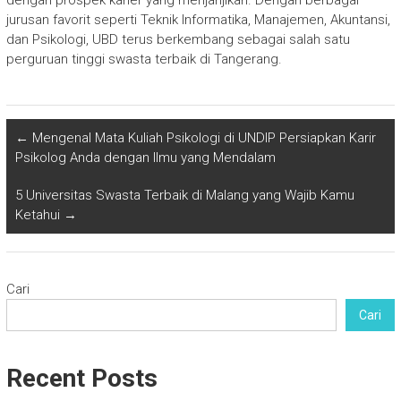
dengan prospek karier yang menjanjikan. Dengan berbagai
jurusan favorit seperti Teknik Informatika, Manajemen, Akuntansi,
dan Psikologi, UBD terus berkembang sebagai salah satu
perguruan tinggi swasta terbaik di Tangerang.
←
Mengenal Mata Kuliah Psikologi di UNDIP Persiapkan Karir
Psikolog Anda dengan Ilmu yang Mendalam
5 Universitas Swasta Terbaik di Malang yang Wajib Kamu
Ketahui
→
Cari
Cari
Recent Posts