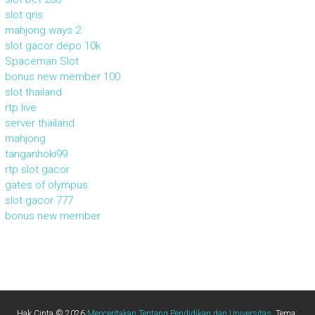
slot qris
mahjong ways 2
slot gacor depo 10k
Spaceman Slot
bonus new member 100
slot thailand
rtp live
server thailand
mahjong
tanganhoki99
rtp slot gacor
gates of olympus
slot gacor 777
bonus new member
Hak Cipta © 2026
Menceritakan Tentang Pendidikan dan Universitas
. Tema: