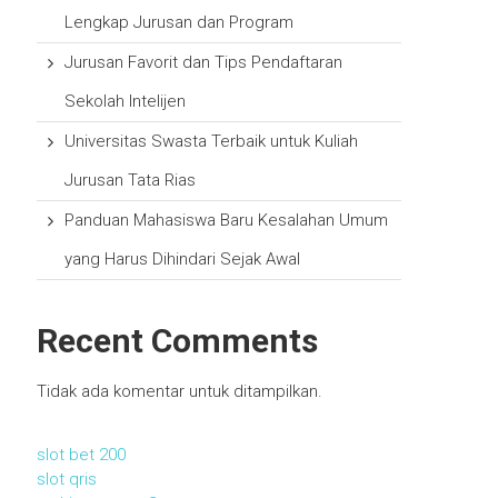
Lengkap Jurusan dan Program
Jurusan Favorit dan Tips Pendaftaran
Sekolah Intelijen
Universitas Swasta Terbaik untuk Kuliah
Jurusan Tata Rias
Panduan Mahasiswa Baru Kesalahan Umum
yang Harus Dihindari Sejak Awal
Recent Comments
Tidak ada komentar untuk ditampilkan.
slot bet 200
slot qris