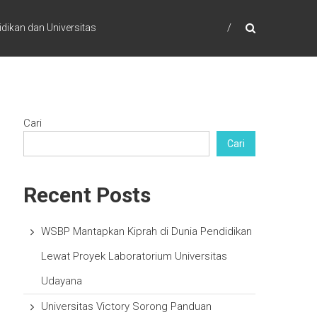
dikan dan Universitas
Cari
Cari
Recent Posts
WSBP Mantapkan Kiprah di Dunia Pendidikan
Lewat Proyek Laboratorium Universitas
Udayana
Universitas Victory Sorong Panduan