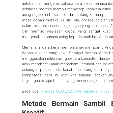
untuk mulai mengenal bahasa baru selain bahasa ibu? 
sehingga mereka mampu menyerap kosakata asing j
asing sejak dini bukan sekadar tentang kemampuan b
masa depan mereka. Di sisi lain, proses belajar 
dalam bersosialisasi di lingkungan yang lebih luas. 
dan memiliki wawasan global yang sangat kuat. 
mengenalkan bahasa asing kepada buah hati Anda tan
Memahami cara kerja memori anak membantu Anda da
beban sekolah yang kaku. Sebagai contoh, Anda b
menggunakan istilah asing secara konsisten dan perla
akan membantu anak memahami intonasi dan pelafala
dukungan penuh serta kesabaran orang tua menjad
kompetensi baru ini. Mari kita telusuri langkah-
lingkungan belajar bahasa yang menyenangkan di rum
Baca juga :
Prestasi USU 2025 6 Kemenangan di Ajan
Metode Bermain Sambil B
Kreatif