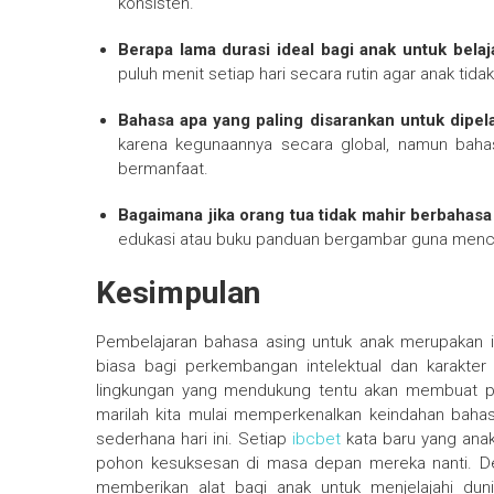
konsisten.
Berapa lama durasi ideal bagi anak untuk belaj
puluh menit setiap hari secara rutin agar anak tid
Bahasa apa yang paling disarankan untuk dipela
karena kegunaannya secara global, namun baha
bermanfaat.
Bagaimana jika orang tua tidak mahir berbahasa
edukasi atau buku panduan bergambar guna menc
Kesimpulan
Pembelajaran bahasa asing untuk anak merupakan i
biasa bagi perkembangan intelektual dan karakt
lingkungan yang mendukung tentu akan membuat pr
marilah kita mulai memperkenalkan keindahan bahasa
sederhana hari ini. Setiap
ibcbet
kata baru yang anak
pohon kesuksesan di masa depan mereka nanti. D
memberikan alat bagi anak untuk menjelajahi dun