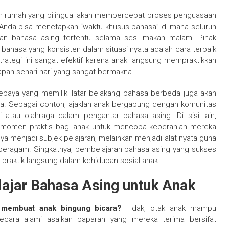
gan rumah yang bilingual akan mempercepat proses penguasaan
. Anda bisa menetapkan “waktu khusus bahasa” di mana seluruh
an bahasa asing tertentu selama sesi makan malam. Pihak
hasa yang konsisten dalam situasi nyata adalah cara terbaik
rategi ini sangat efektif karena anak langsung mempraktikkan
apan sehari-hari yang sangat bermakna.
baya yang memiliki latar belakang bahasa berbeda juga akan
a. Sebagai contoh, ajaklah anak bergabung dengan komunitas
i atau olahraga dalam pengantar bahasa asing. Di sisi lain,
di momen praktis bagi anak untuk mencoba keberanian mereka
nya menjadi subjek pelajaran, melainkan menjadi alat nyata guna
eragam. Singkatnya, pembelajaran bahasa asing yang sukses
n praktik langsung dalam kehidupan sosial anak.
lajar Bahasa Asing untuk Anak
a membuat anak bingung bicara?
Tidak, otak anak mampu
cara alami asalkan paparan yang mereka terima bersifat