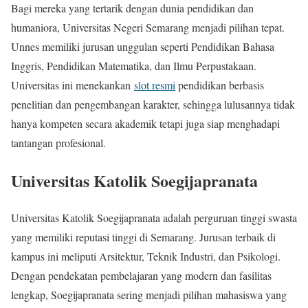
Bagi mereka yang tertarik dengan dunia pendidikan dan
humaniora, Universitas Negeri Semarang menjadi pilihan tepat.
Unnes memiliki jurusan unggulan seperti Pendidikan Bahasa
Inggris, Pendidikan Matematika, dan Ilmu Perpustakaan.
Universitas ini menekankan
slot resmi
pendidikan berbasis
penelitian dan pengembangan karakter, sehingga lulusannya tidak
hanya kompeten secara akademik tetapi juga siap menghadapi
tantangan profesional.
Universitas Katolik Soegijapranata
Universitas Katolik Soegijapranata adalah perguruan tinggi swasta
yang memiliki reputasi tinggi di Semarang. Jurusan terbaik di
kampus ini meliputi Arsitektur, Teknik Industri, dan Psikologi.
Dengan pendekatan pembelajaran yang modern dan fasilitas
lengkap, Soegijapranata sering menjadi pilihan mahasiswa yang