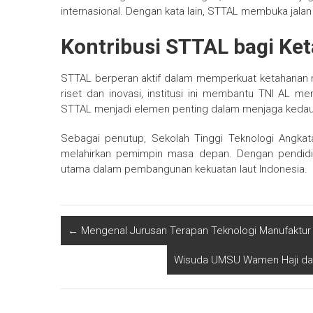
internasional. Dengan kata lain, STTAL membuka jala
Kontribusi STTAL bagi Ke
STTAL berperan aktif dalam memperkuat ketahanan na
riset dan inovasi, institusi ini membantu TNI AL m
STTAL menjadi elemen penting dalam menjaga kedaul
Sebagai penutup, Sekolah Tinggi Teknologi Angkata
melahirkan pemimpin masa depan. Dengan pendidikan
utama dalam pembangunan kekuatan laut Indonesia.
←
Mengenal Jurusan Terapan Teknologi Manufaktur 
Wisuda UMSU Wamen Haji dan 