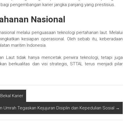
n bagi pengembangan karier jangka panjang yang prestisius.
tahanan Nasional
sional melalui penguasaan teknologi pertahanan laut. Melalui
eningkatkan kesiapan operasional. Oleh sebab itu, keberadaan
atan maritim Indonesia.
n Laut tidak hanya mencetak perwira teknologi, tetapi juga
 berkualitas dan visi strategis, STTAL terus menjadi pilar
Bekal Karier
Umrah Tegaskan Kejujuran Disiplin dan Kepedulian Sosial
→