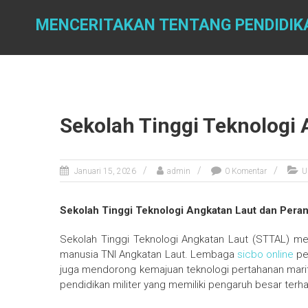
Skip
to
MENCERITAKAN TENTANG PENDIDIK
content
Sekolah Tinggi Teknologi
Januari 15, 2026
admin
0 Komentar
U
Sekolah Tinggi Teknologi Angkatan Laut dan Pera
Sekolah Tinggi Teknologi Angkatan Laut (STTAL)
manusia TNI Angkatan Laut. Lembaga
sicbo online
pe
juga mendorong kemajuan teknologi pertahanan maritim
pendidikan militer yang memiliki pengaruh besar terh