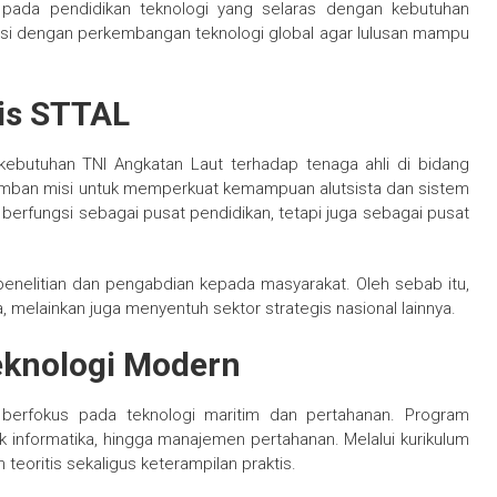
 pada pendidikan teknologi yang selaras dengan kebutuhan
tasi dengan perkembangan teknologi global agar lulusan mampu
gis STTAL
ebutuhan TNI Angkatan Laut terhadap tenaga ahli di bidang
engemban misi untuk memperkuat kemampuan alutsista dan sistem
berfungsi sebagai pusat pendidikan, tetapi juga sebagai pusat
enelitian dan pengabdian kepada masyarakat. Oleh sebab itu,
a, melainkan juga menyentuh sektor strategis nasional lainnya.
eknologi Modern
erfokus pada teknologi maritim dan pertahanan. Program
ik informatika, hingga manajemen pertahanan. Melalui kurikulum
oritis sekaligus keterampilan praktis.