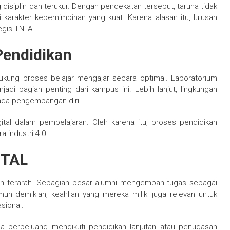
disiplin dan terukur. Dengan pendekatan tersebut, taruna tidak
i karakter kepemimpinan yang kuat. Karena alasan itu, lulusan
egis TNI AL.
Pendidikan
ukung proses belajar mengajar secara optimal. Laboratorium
jadi bagian penting dari kampus ini. Lebih lanjut, lingkungan
ada pengembangan diri.
gital dalam pembelajaran. Oleh karena itu, proses pendidikan
 industri 4.0.
TTAL
dan terarah. Sebagian besar alumni mengemban tugas sebagai
mun demikian, keahlian yang mereka miliki juga relevan untuk
sional.
ga berpeluang mengikuti pendidikan lanjutan atau penugasan