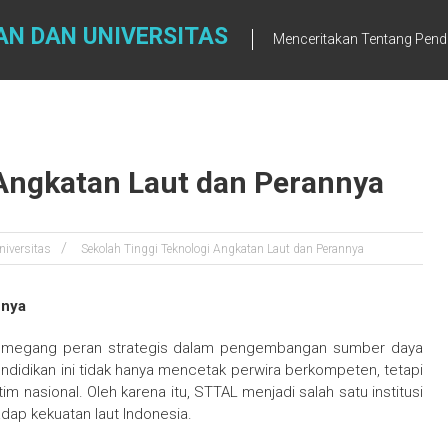
AN DAN UNIVERSITAS
Menceritakan Tentang Pendi
 Angkatan Laut dan Perannya
niversitas
Sekolah Tinggi Teknologi Angkatan Laut dan Perannya
nnya
 memegang peran strategis dalam pengembangan sumber daya
ndidikan ini tidak hanya mencetak perwira berkompeten, tetapi
 nasional. Oleh karena itu, STTAL menjadi salah satu institusi
adap kekuatan laut Indonesia.