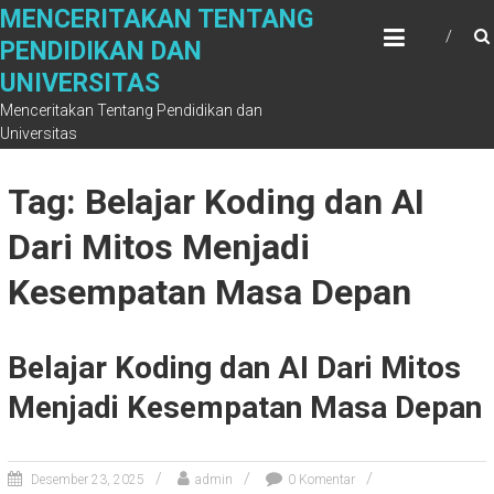
Skip
MENCERITAKAN TENTANG
to
PENDIDIKAN DAN
content
UNIVERSITAS
Menceritakan Tentang Pendidikan dan
Universitas
Tag: Belajar Koding dan AI
Dari Mitos Menjadi
Kesempatan Masa Depan
Belajar Koding dan AI Dari Mitos
Menjadi Kesempatan Masa Depan
Desember 23, 2025
admin
0 Komentar