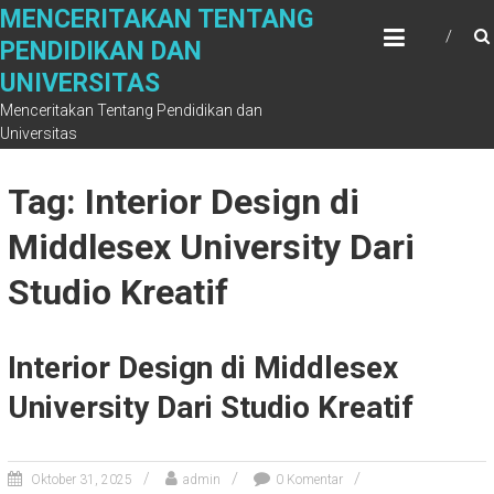
Skip
MENCERITAKAN TENTANG
to
PENDIDIKAN DAN
content
UNIVERSITAS
Menceritakan Tentang Pendidikan dan
Universitas
Tag: Interior Design di
Middlesex University Dari
Studio Kreatif
Interior Design di Middlesex
University Dari Studio Kreatif
Oktober 31, 2025
admin
0 Komentar