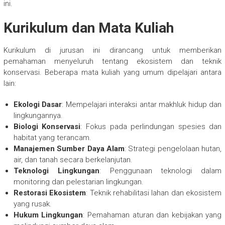
ini.
Kurikulum dan Mata Kuliah
Kurikulum di jurusan ini dirancang untuk memberikan
pemahaman menyeluruh tentang ekosistem dan teknik
konservasi. Beberapa mata kuliah yang umum dipelajari antara
lain:
Ekologi Dasar
: Mempelajari interaksi antar makhluk hidup dan
lingkungannya.
Biologi Konservasi
: Fokus pada perlindungan spesies dan
habitat yang terancam.
Manajemen Sumber Daya Alam
: Strategi pengelolaan hutan,
air, dan tanah secara berkelanjutan.
Teknologi Lingkungan
: Penggunaan teknologi dalam
monitoring dan pelestarian lingkungan.
Restorasi Ekosistem
: Teknik rehabilitasi lahan dan ekosistem
yang rusak.
Hukum Lingkungan
: Pemahaman aturan dan kebijakan yang