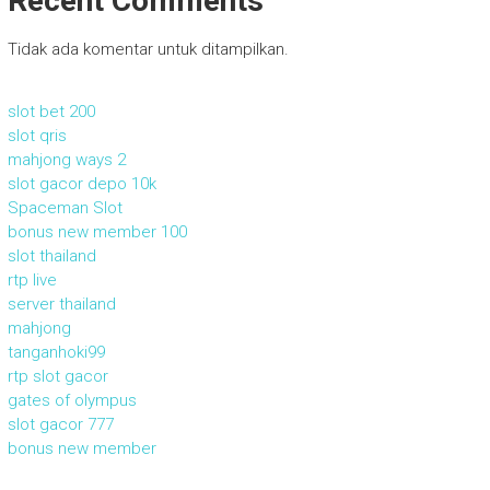
Recent Comments
Tidak ada komentar untuk ditampilkan.
slot bet 200
slot qris
mahjong ways 2
slot gacor depo 10k
Spaceman Slot
bonus new member 100
slot thailand
rtp live
server thailand
mahjong
tanganhoki99
rtp slot gacor
gates of olympus
slot gacor 777
bonus new member