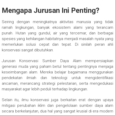
Mengapa Jurusan Ini Penting?
Seiring dengan meningkatnya aktivitas manusia yang tidak
ramah lingkungan, banyak ekosistem alami yang terancam
punah. Hutan yang gundul, air yang tercemar, dan berbagai
spesies yang kehilangan habitatnya menjadi masalah nyata yang
memerlukan solusi cepat dan tepat. Di sinilah peran ahli
konservasi sangat dibutuhkan.
Jurusan Konservasi Sumber Daya Alam mempersiapkan
generasi muda yang paham betul tentang pentingnya menjaga
keseimbangan alam. Mereka belajar bagaimana menggunakan
pendekatan ilmiah dan teknologi untuk mengidentifikasi
ancaman, merancang strategi pelestarian, serta mengedukasi
masyarakat agar lebih peduli terhadap lingkungan.
Selain itu, ilmu konservasi juga berkaitan erat dengan upaya
mitigasi perubahan iklim dan pengelolaan sumber daya alam
secara berkelanjutan, dua hal yang sangat krusial di era modern