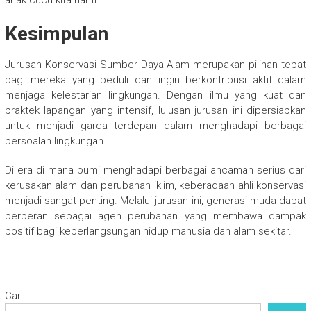
anak cucu kita nanti.
Kesimpulan
Jurusan Konservasi Sumber Daya Alam merupakan pilihan tepat
bagi mereka yang peduli dan ingin berkontribusi aktif dalam
menjaga kelestarian lingkungan. Dengan ilmu yang kuat dan
praktek lapangan yang intensif, lulusan jurusan ini dipersiapkan
untuk menjadi garda terdepan dalam menghadapi berbagai
persoalan lingkungan.
Di era di mana bumi menghadapi berbagai ancaman serius dari
kerusakan alam dan perubahan iklim, keberadaan ahli konservasi
menjadi sangat penting. Melalui jurusan ini, generasi muda dapat
berperan sebagai agen perubahan yang membawa dampak
positif bagi keberlangsungan hidup manusia dan alam sekitar.
Cari