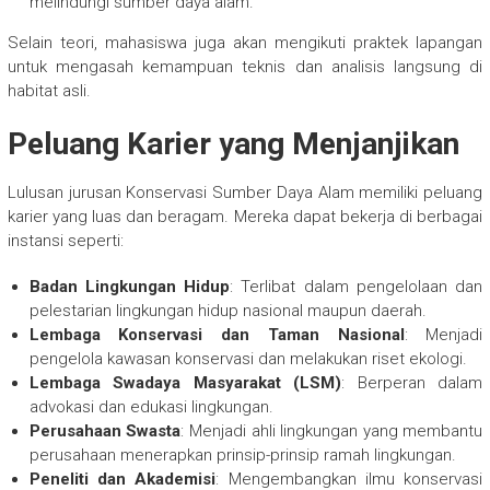
melindungi sumber daya alam.
Selain teori, mahasiswa juga akan mengikuti praktek lapangan
untuk mengasah kemampuan teknis dan analisis langsung di
habitat asli.
Peluang Karier yang Menjanjikan
Lulusan jurusan Konservasi Sumber Daya Alam memiliki peluang
karier yang luas dan beragam. Mereka dapat bekerja di berbagai
instansi seperti:
Badan Lingkungan Hidup
: Terlibat dalam pengelolaan dan
pelestarian lingkungan hidup nasional maupun daerah.
Lembaga Konservasi dan Taman Nasional
: Menjadi
pengelola kawasan konservasi dan melakukan riset ekologi.
Lembaga Swadaya Masyarakat (LSM)
: Berperan dalam
advokasi dan edukasi lingkungan.
Perusahaan Swasta
: Menjadi ahli lingkungan yang membantu
perusahaan menerapkan prinsip-prinsip ramah lingkungan.
Peneliti dan Akademisi
: Mengembangkan ilmu konservasi