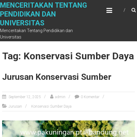
Skip
MENCERITAKAN TENTANG
to
PENDIDIKAN DAN
content
UNIVERSITAS
Menceritakan Tentang Pendidikan dan
Universitas
Tag: Konservasi Sumber Daya
Jurusan Konservasi Sumber
September 12, 2025
admin
0 Komentar
Jurusan
Konservasi Sumber Daya