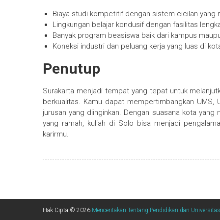
Biaya studi kompetitif dengan sistem cicilan ya
Lingkungan belajar kondusif dengan fasilitas lengk
Banyak program beasiswa baik dari kampus maupu
Koneksi industri dan peluang kerja yang luas di ko
Penutup
Surakarta menjadi tempat yang tepat untuk melanjutk
berkualitas. Kamu dapat mempertimbangkan UMS, UNI
jurusan yang diinginkan. Dengan suasana kota yang 
yang ramah, kuliah di Solo bisa menjadi pengal
karirmu.
Hak Cipta © 2026
Menceritakan Tentang Pendidikan dan Universita