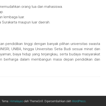
ng memudahkan orang tua dan mahasiswa.
ap.
n lembaga luar.
ta Surakarta maupun luar daerah.
an pendidikan tinggi dengan banyak pilihan universitas swasta
SRI, UNIBA, hingga Universitas Setia Budi sesuai minat dan
nyaman, biaya hidup yang terjangkau, serta budaya masyarakat
aman berharga dalam membangun masa depan pendidikan dan
s
. Tema:
Himalayas
oleh ThemeGrill. Dipersembahkan oleh
WordPress
.