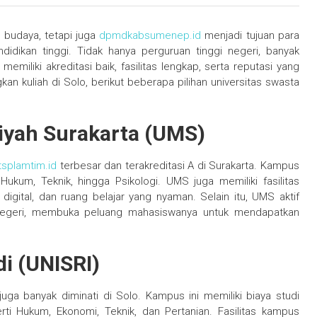
a budaya, tetapi juga
dpmdkabsumenep.id
menjadi tujuan para
didikan tinggi. Tidak hanya perguruan tinggi negeri, banyak
memiliki akreditasi baik, fasilitas lengkap, serta reputasi yang
 kuliah di Solo, berikut beberapa pilihan universitas swasta
iyah Surakarta (UMS)
splamtim.id
terbesar dan terakreditasi A di Surakarta. Kampus
 Hukum, Teknik, hingga Psikologi. UMS juga memiliki fasilitas
igital, dan ruang belajar yang nyaman. Selain itu, UMS aktif
r negeri, membuka peluang mahasiswanya untuk mendapatkan
di (UNISRI)
uga banyak diminati di Solo. Kampus ini memiliki biaya studi
ti Hukum, Ekonomi, Teknik, dan Pertanian. Fasilitas kampus