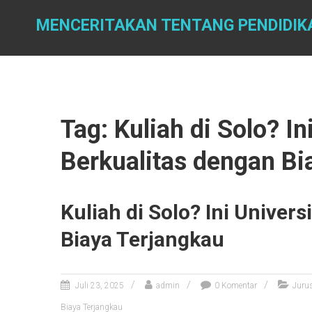
Skip
to
MENCERITAKAN TENTANG PENDIDIK
content
Tag: Kuliah di Solo? I
Berkualitas dengan Bi
Kuliah di Solo? Ini Univer
Biaya Terjangkau
Juli 23, 2025
admin
0 Komentar
Juru
Biaya Terjangkau