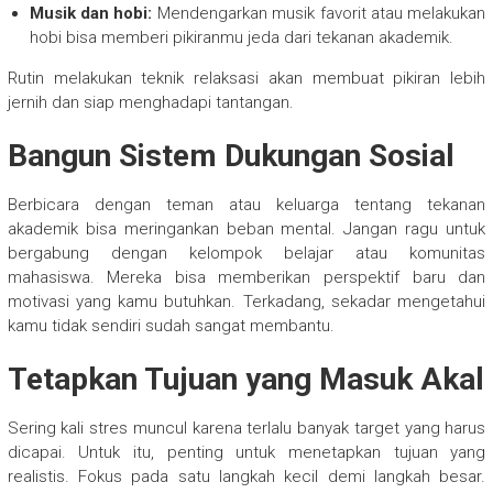
Musik dan hobi:
Mendengarkan musik favorit atau melakukan
hobi bisa memberi pikiranmu jeda dari tekanan akademik.
Rutin melakukan teknik relaksasi akan membuat pikiran lebih
jernih dan siap menghadapi tantangan.
Bangun Sistem Dukungan Sosial
Berbicara dengan teman atau keluarga tentang tekanan
akademik bisa meringankan beban mental. Jangan ragu untuk
bergabung dengan kelompok belajar atau komunitas
mahasiswa. Mereka bisa memberikan perspektif baru dan
motivasi yang kamu butuhkan. Terkadang, sekadar mengetahui
kamu tidak sendiri sudah sangat membantu.
Tetapkan Tujuan yang Masuk Akal
Sering kali stres muncul karena terlalu banyak target yang harus
dicapai. Untuk itu, penting untuk menetapkan tujuan yang
realistis. Fokus pada satu langkah kecil demi langkah besar.