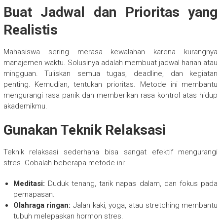
Buat Jadwal dan Prioritas yang
Realistis
Mahasiswa sering merasa kewalahan karena kurangnya
manajemen waktu. Solusinya adalah membuat jadwal harian atau
mingguan. Tuliskan semua tugas, deadline, dan kegiatan
penting. Kemudian, tentukan prioritas. Metode ini membantu
mengurangi rasa panik dan memberikan rasa kontrol atas hidup
akademikmu.
Gunakan Teknik Relaksasi
Teknik relaksasi sederhana bisa sangat efektif mengurangi
stres. Cobalah beberapa metode ini:
Meditasi:
Duduk tenang, tarik napas dalam, dan fokus pada
pernapasan.
Olahraga ringan:
Jalan kaki, yoga, atau stretching membantu
tubuh melepaskan hormon stres.