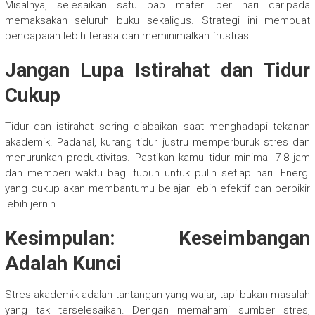
Misalnya, selesaikan satu bab materi per hari daripada
memaksakan seluruh buku sekaligus. Strategi ini membuat
pencapaian lebih terasa dan meminimalkan frustrasi.
Jangan Lupa Istirahat dan Tidur
Cukup
Tidur dan istirahat sering diabaikan saat menghadapi tekanan
akademik. Padahal, kurang tidur justru memperburuk stres dan
menurunkan produktivitas. Pastikan kamu tidur minimal 7-8 jam
dan memberi waktu bagi tubuh untuk pulih setiap hari. Energi
yang cukup akan membantumu belajar lebih efektif dan berpikir
lebih jernih.
Kesimpulan: Keseimbangan
Adalah Kunci
Stres akademik adalah tantangan yang wajar, tapi bukan masalah
yang tak terselesaikan. Dengan memahami sumber stres,