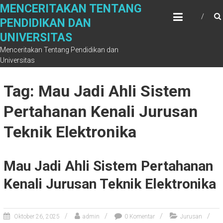
Skip
MENCERITAKAN TENTANG
to
PENDIDIKAN DAN
content
UNIVERSITAS
Menceritakan Tentang Pendidikan dan
Universitas
Tag: Mau Jadi Ahli Sistem
Pertahanan Kenali Jurusan
Teknik Elektronika
Mau Jadi Ahli Sistem Pertahanan
Kenali Jurusan Teknik Elektronika
Oktober 26, 2025
admin
0 Komentar
Jurusan