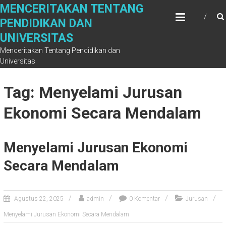
Skip
MENCERITAKAN TENTANG
to
PENDIDIKAN DAN
content
UNIVERSITAS
Menceritakan Tentang Pendidikan dan
Universitas
Tag: Menyelami Jurusan
Ekonomi Secara Mendalam
Menyelami Jurusan Ekonomi
Secara Mendalam
Agustus 22, 2025
admin
0 Komentar
Jurusan
Menyelami Jurusan Ekonomi Secara Mendalam