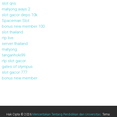
slot qris
mahjong ways 2
slot gacor depo 10k
Spaceman Slot
bonus new member 100
slot thailand
rtp live
server thailand
mahjong
tanganhoki99
rtp slot gacor
gates of olympus
slot gacor 777
bonus new member
Hak Cipta © 2026
Menceritakan Tentang Pendidikan dan Universitas
. Tema: