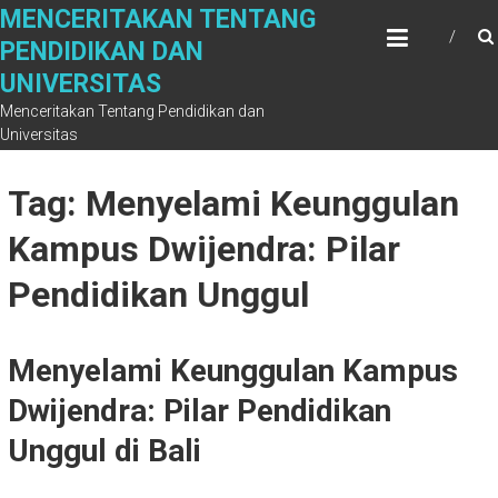
Skip
MENCERITAKAN TENTANG
to
PENDIDIKAN DAN
content
UNIVERSITAS
Menceritakan Tentang Pendidikan dan
Universitas
Tag: Menyelami Keunggulan
Kampus Dwijendra: Pilar
Pendidikan Unggul
Menyelami Keunggulan Kampus
Dwijendra: Pilar Pendidikan
Unggul di Bali