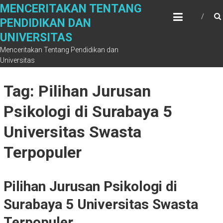
Skip
MENCERITAKAN TENTANG
to
PENDIDIKAN DAN
content
UNIVERSITAS
Menceritakan Tentang Pendidikan dan
Universitas
Tag: Pilihan Jurusan
Psikologi di Surabaya 5
Universitas Swasta
Terpopuler
Pilihan Jurusan Psikologi di
Surabaya 5 Universitas Swasta
Terpopuler