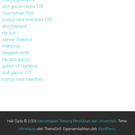
slot gacor depo 10k
Spaceman Slot
bonus new member 100
slot thailand
rtp live
server thailand
mahjong
tanganhoki99
rtp slot gacor
gates of olympus
slot gacor 777
bonus new member
Hak Cipta © 2026
Menceritakan Tentang Pendidikan dan Universitas
. Tema:
Himalayas
oleh ThemeGrill. Dipersembahkan oleh
WordPress
.