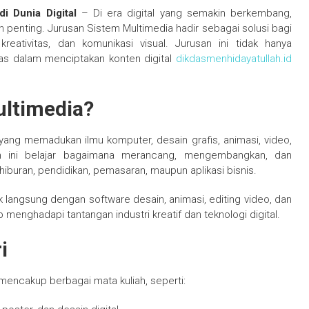
di Dunia Digital
– Di era digital yang semakin berkembang,
 penting. Jurusan Sistem Multimedia hadir sebagai solusi bagi
reativitas, dan komunikasi visual. Jurusan ini tidak hanya
tas dalam menciptakan konten digital
dikdasmenhidayatullah.id
ultimedia?
ang memadukan ilmu komputer, desain grafis, animasi, video,
usan ini belajar bagaimana merancang, mengembangkan, dan
hiburan, pendidikan, pemasaran, maupun aplikasi bisnis.
tik langsung dengan software desain, animasi, editing video, dan
menghadapi tantangan industri kreatif dan teknologi digital.
i
mencakup berbagai mata kuliah, seperti: