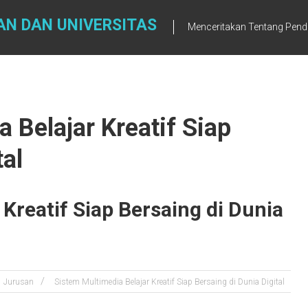
AN DAN UNIVERSITAS
Menceritakan Tentang Pendi
 Belajar Kreatif Siap
tal
Kreatif Siap Bersaing di Dunia
Jurusan
Sistem Multimedia Belajar Kreatif Siap Bersaing di Dunia Digital