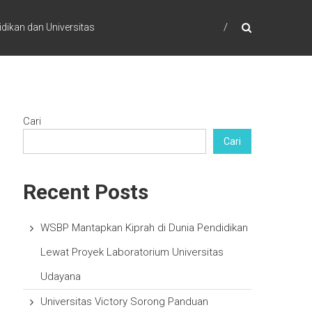
dikan dan Universitas
Cari
Cari
Recent Posts
WSBP Mantapkan Kiprah di Dunia Pendidikan
Lewat Proyek Laboratorium Universitas
Udayana
Universitas Victory Sorong Panduan