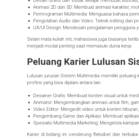
Desain Grafis dan Visual: Belajar membuat ilustrasi,
Animasi 2D dan 3D: Membuat animasi karakter, moti
Pemrograman Multimedia: Menguasai bahasa pemro
Pengolahan Audio dan Video: Teknik editing dan p
UX/UI Design: Mendesain pengalaman pengguna y
Selain mata kuliah inti, mahasiswa juga biasanya terl
menjadi modal penting saat memasuki dunia kerja.
Peluang Karier Lulusan S
Lulusan jurusan Sistem Multimedia memiliki peluang k
profesi yang bisa dijalani antara lain:
Desainer Grafis: Membuat konten visual untuk medi
Animator: Mengembangkan animasi untuk film, game,
Video Editor: Mengedit video untuk konten hiburan,
Pengembang Game dan Aplikasi: Membuat aplikasi
Spesialis Multimedia Marketing: Mengelola kampan
Karier di bidang ini cenderung fleksibel dan terbuka