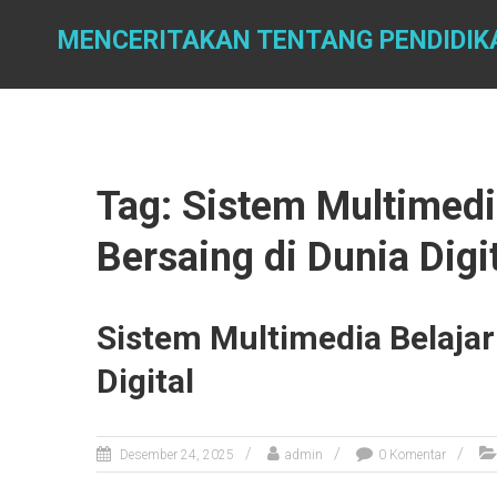
Skip
to
MENCERITAKAN TENTANG PENDIDIK
content
Tag: Sistem Multimedia
Bersaing di Dunia Digi
Sistem Multimedia Belajar 
Digital
Desember 24, 2025
admin
0 Komentar