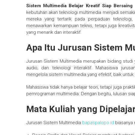
Sistem Multimedia Belajar Kreatif Siap Bersaing 
kebutuhan akan teknologi multimedia menjadi semakin
mereka yang tertarik pada perpaduan teknologi, k
menawarkan kemampuan teknis, tetapi juga kreativi
yang menarik dan interaktif.
Apa Itu Jurusan Sistem M
Jurusan Sistem Multimedia merupakan bidang studi y
audio, dan teknologi interaktif. Mahasiswa jur
mengelola sistem multimedia yang efektif, baik untuk 
Mahasiswa tidak hanya belajar teori, tetapi juga prak
pemrograman multimedia. Dengan begitu, lulusan siap 
Mata Kuliah yang Dipelajar
Jurusan Sistem Multimedia
bapaspalopo.id
biasanya 