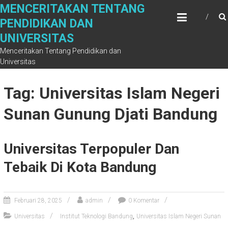
Skip
MENCERITAKAN TENTANG
to
PENDIDIKAN DAN
content
UNIVERSITAS
Menceritakan Tentang Pendidikan dan
Universitas
Tag: Universitas Islam Negeri
Sunan Gunung Djati Bandung
Universitas Terpopuler Dan
Tebaik Di Kota Bandung
Februari 28, 2025
admin
0 Komentar
,
Universitas
Institut Teknologi Bandung
Universitas Islam Negeri Sunan