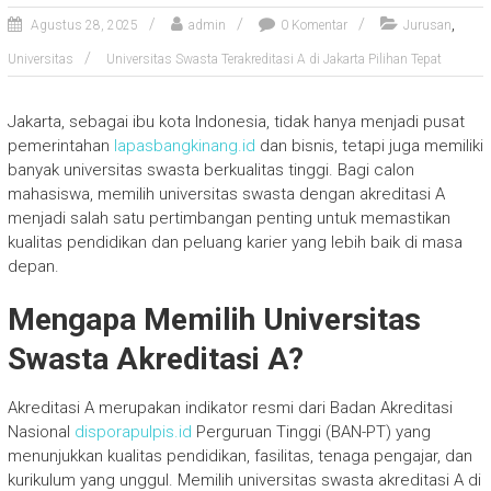
,
Agustus 28, 2025
admin
0 Komentar
Jurusan
Universitas
Universitas Swasta Terakreditasi A di Jakarta Pilihan Tepat
Jakarta, sebagai ibu kota Indonesia, tidak hanya menjadi pusat
pemerintahan
lapasbangkinang.id
dan bisnis, tetapi juga memiliki
banyak universitas swasta berkualitas tinggi. Bagi calon
mahasiswa, memilih universitas swasta dengan akreditasi A
menjadi salah satu pertimbangan penting untuk memastikan
kualitas pendidikan dan peluang karier yang lebih baik di masa
depan.
Mengapa Memilih Universitas
Swasta Akreditasi A?
Akreditasi A merupakan indikator resmi dari Badan Akreditasi
Nasional
disporapulpis.id
Perguruan Tinggi (BAN-PT) yang
menunjukkan kualitas pendidikan, fasilitas, tenaga pengajar, dan
kurikulum yang unggul. Memilih universitas swasta akreditasi A di