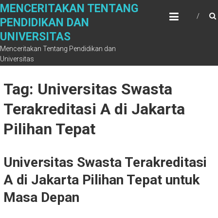
Skip
MENCERITAKAN TENTANG
to
PENDIDIKAN DAN
content
UNIVERSITAS
Menceritakan Tentang Pendidikan dan
Universitas
Tag: Universitas Swasta
Terakreditasi A di Jakarta
Pilihan Tepat
Universitas Swasta Terakreditasi
A di Jakarta Pilihan Tepat untuk
Masa Depan