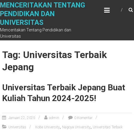
Skip
MENCERITAKAN TENTANG
to
PENDIDIKAN DAN
content
UNIVERSITAS
Menceritakan Tentang Pendidikan dan
Universitas
Tag: Universitas Terbaik
Jepang
Universitas Terbaik Jepang Buat
Kuliah Tahun 2024-2025!
Januari 22, 2025
admin
0 Komentar
,
,
Universitas
Kobe University
Nagoya University
Universitas Terbaik