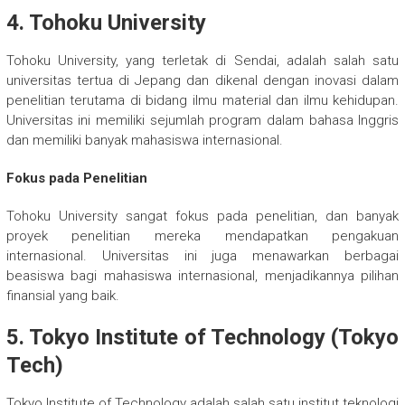
4. Tohoku University
Tohoku University, yang terletak di Sendai, adalah salah satu
universitas tertua di Jepang dan dikenal dengan inovasi dalam
penelitian terutama di bidang ilmu material dan ilmu kehidupan.
Universitas ini memiliki sejumlah program dalam bahasa Inggris
dan memiliki banyak mahasiswa internasional.
Fokus pada Penelitian
Tohoku University sangat fokus pada penelitian, dan banyak
proyek penelitian mereka mendapatkan pengakuan
internasional. Universitas ini juga menawarkan berbagai
beasiswa bagi mahasiswa internasional, menjadikannya pilihan
finansial yang baik.
5. Tokyo Institute of Technology (Tokyo
Tech)
Tokyo Institute of Technology adalah salah satu institut teknologi