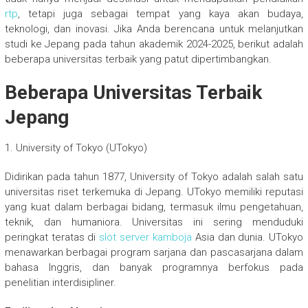
rtp
, tetapi juga sebagai tempat yang kaya akan budaya,
teknologi, dan inovasi. Jika Anda berencana untuk melanjutkan
studi ke Jepang pada tahun akademik 2024-2025, berikut adalah
beberapa universitas terbaik yang patut dipertimbangkan.
Beberapa Universitas Terbaik
Jepang
1. University of Tokyo (UTokyo)
Didirikan pada tahun 1877, University of Tokyo adalah salah satu
universitas riset terkemuka di Jepang. UTokyo memiliki reputasi
yang kuat dalam berbagai bidang, termasuk ilmu pengetahuan,
teknik, dan humaniora. Universitas ini sering menduduki
peringkat teratas di
slot server kamboja
Asia dan dunia. UTokyo
menawarkan berbagai program sarjana dan pascasarjana dalam
bahasa Inggris, dan banyak programnya berfokus pada
penelitian interdisipliner.