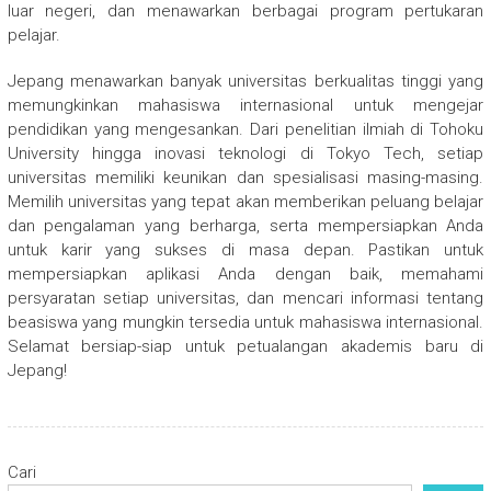
luar negeri, dan menawarkan berbagai program pertukaran
pelajar.
Jepang menawarkan banyak universitas berkualitas tinggi yang
memungkinkan mahasiswa internasional untuk mengejar
pendidikan yang mengesankan. Dari penelitian ilmiah di Tohoku
University hingga inovasi teknologi di Tokyo Tech, setiap
universitas memiliki keunikan dan spesialisasi masing-masing.
Memilih universitas yang tepat akan memberikan peluang belajar
dan pengalaman yang berharga, serta mempersiapkan Anda
untuk karir yang sukses di masa depan. Pastikan untuk
mempersiapkan aplikasi Anda dengan baik, memahami
persyaratan setiap universitas, dan mencari informasi tentang
beasiswa yang mungkin tersedia untuk mahasiswa internasional.
Selamat bersiap-siap untuk petualangan akademis baru di
Jepang!
Cari