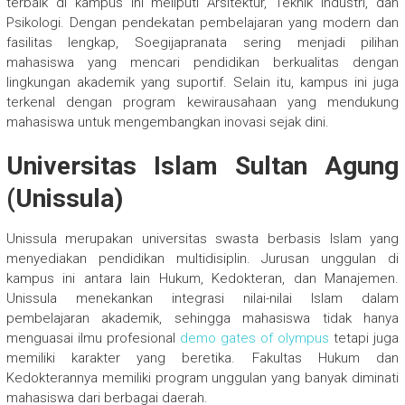
terbaik di kampus ini meliputi Arsitektur, Teknik Industri, dan
Psikologi. Dengan pendekatan pembelajaran yang modern dan
fasilitas lengkap, Soegijapranata sering menjadi pilihan
mahasiswa yang mencari pendidikan berkualitas dengan
lingkungan akademik yang suportif. Selain itu, kampus ini juga
terkenal dengan program kewirausahaan yang mendukung
mahasiswa untuk mengembangkan inovasi sejak dini.
Universitas Islam Sultan Agung
(Unissula)
Unissula merupakan universitas swasta berbasis Islam yang
menyediakan pendidikan multidisiplin. Jurusan unggulan di
kampus ini antara lain Hukum, Kedokteran, dan Manajemen.
Unissula menekankan integrasi nilai-nilai Islam dalam
pembelajaran akademik, sehingga mahasiswa tidak hanya
menguasai ilmu profesional
demo gates of olympus
tetapi juga
memiliki karakter yang beretika. Fakultas Hukum dan
Kedokterannya memiliki program unggulan yang banyak diminati
mahasiswa dari berbagai daerah.