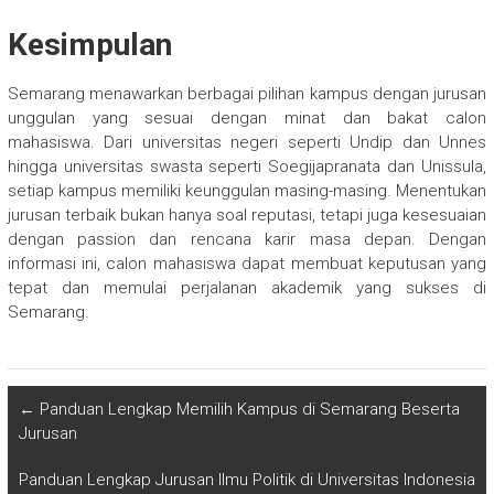
Kesimpulan
Semarang menawarkan berbagai pilihan kampus dengan jurusan
unggulan yang sesuai dengan minat dan bakat calon
mahasiswa. Dari universitas negeri seperti Undip dan Unnes
hingga universitas swasta seperti Soegijapranata dan Unissula,
setiap kampus memiliki keunggulan masing-masing. Menentukan
jurusan terbaik bukan hanya soal reputasi, tetapi juga kesesuaian
dengan passion dan rencana karir masa depan. Dengan
informasi ini, calon mahasiswa dapat membuat keputusan yang
tepat dan memulai perjalanan akademik yang sukses di
Semarang.
←
Panduan Lengkap Memilih Kampus di Semarang Beserta
Jurusan
Panduan Lengkap Jurusan Ilmu Politik di Universitas Indonesia