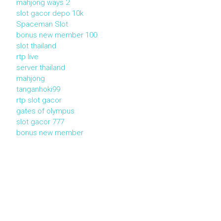
mahjong ways 2
slot gacor depo 10k
Spaceman Slot
bonus new member 100
slot thailand
rtp live
server thailand
mahjong
tanganhoki99
rtp slot gacor
gates of olympus
slot gacor 777
bonus new member