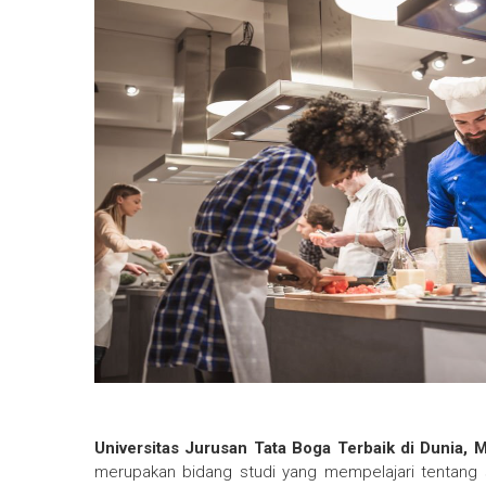
Universitas Jurusan Tata Boga Terbaik di Dunia, 
merupakan bidang studi yang mempelajari tentang