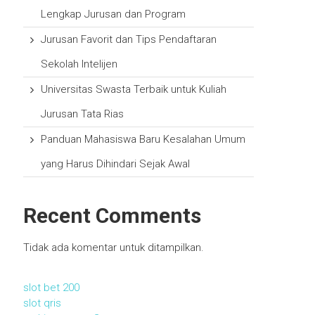
Lengkap Jurusan dan Program
Jurusan Favorit dan Tips Pendaftaran
Sekolah Intelijen
Universitas Swasta Terbaik untuk Kuliah
Jurusan Tata Rias
Panduan Mahasiswa Baru Kesalahan Umum
yang Harus Dihindari Sejak Awal
Recent Comments
Tidak ada komentar untuk ditampilkan.
slot bet 200
slot qris