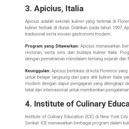
3.
Apicius, Italia
Apicius adalah sekolah kuliner yang terletak di Flor
kuliner terbaik di dunia. Didirikan pada tahun 1997, 
tradisional serta inovasi gastronomi modern.
Program yang Ditawarkan:
Apicius menawarkan berb
restoran, serta seni dan budaya kuliner Italia. P
dengan pemahaman mendalam tentang sejarah dan filo
Keunggulan:
Apicius berlokasi di kota Florence yan
untuk belajar langsung dari para ahli kuliner Italia 
modern dengan dapur pengajaran yang dilengkapi de
lokal dan internasional untuk memberikan pengalama
4.
Institute of Culinary Educ
Institute of Culinary Education (ICE) di New York Cit
Serikat. ICE menawarkan berbagai program dalam kuli