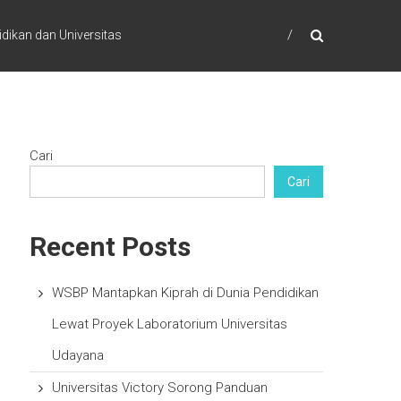
dikan dan Universitas
Cari
Cari
Recent Posts
WSBP Mantapkan Kiprah di Dunia Pendidikan
Lewat Proyek Laboratorium Universitas
Udayana
Universitas Victory Sorong Panduan