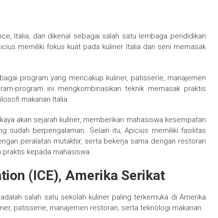
ence, Italia, dan dikenal sebagai salah satu lembaga pendidikan
Apicius memiliki fokus kuat pada kuliner Italia dan seni memasak
agai program yang mencakup kuliner, patisserie, manajemen
rogram-program ini mengkombinasikan teknik memasak praktis
sofi makanan Italia.
g kaya akan sejarah kuliner, memberikan mahasiswa kesempatan
yang sudah berpengalaman. Selain itu, Apicius memiliki fasilitas
ngan peralatan mutakhir, serta bekerja sama dengan restoran
n praktis kepada mahasiswa.
ation (ICE), Amerika Serikat
y adalah salah satu sekolah kuliner paling terkemuka di Amerika
ner, patisserie, manajemen restoran, serta teknologi makanan.