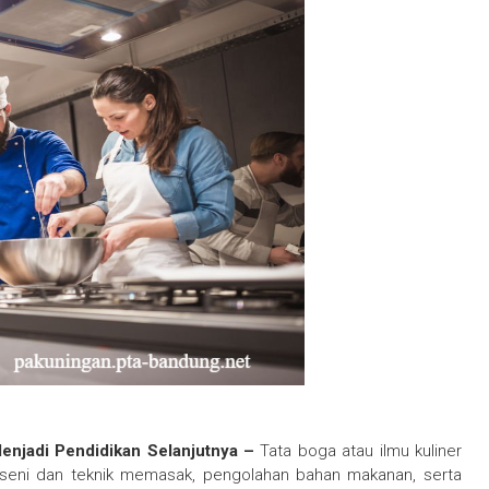
Menjadi Pendidikan Selanjutnya –
Tata boga atau ilmu kuliner
 seni dan teknik memasak, pengolahan bahan makanan, serta