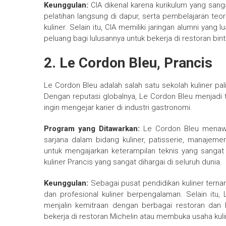
Keunggulan:
CIA dikenal karena kurikulum yang san
pelatihan langsung di dapur, serta pembelajaran teo
kuliner. Selain itu, CIA memiliki jaringan alumni yang
peluang bagi lulusannya untuk bekerja di restoran bin
2.
Le Cordon Bleu, Prancis
Le Cordon Bleu adalah salah satu sekolah kuliner pali
Dengan reputasi globalnya, Le Cordon Bleu menjadi t
ingin mengejar karier di industri gastronomi.
Program yang Ditawarkan:
Le Cordon Bleu menawar
sarjana dalam bidang kuliner, patisserie, manajeme
untuk mengajarkan keterampilan teknis yang sangat
kuliner Prancis yang sangat dihargai di seluruh dunia.
Keunggulan:
Sebagai pusat pendidikan kuliner ternama
dan profesional kuliner berpengalaman. Selain itu, 
menjalin kemitraan dengan berbagai restoran dan
bekerja di restoran Michelin atau membuka usaha kul