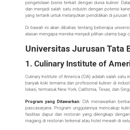
pengelolaan bisnis terkait dengan dunia kuliner. Da
dan menjadi salah satu industri dengan potensi kari
yang tertarik untuk melanjutkan pendidikan di jurusan 
Di bawah ini akan dibahas tentang beberapa universi
alasan mengapa mereka menjadi pilihan utama bagi cal
Universitas Jurusan Tata 
1.
Culinary Institute of Amer
Culinary Institute of America (CIA) adalah salah satu i
banyak koki ternama dan profesional kuliner di indus
lokasi, termasuk New York, California, Texas, dan Sing
Program yang Ditawarkan:
CIA menawarkan berbagai
pascasarjana. Program unggulannya mencakup kuline
fasilitas dapur dan restoran yang dilengkapi denga
magang di restoran terkenal atau hotel mewah di selu