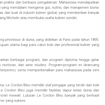
gat praktis dan berbasis pengalaman. Mahasiswa mendapatkan
ri yang mendalam mengenai gizi, nutrisi, dan manajemen bisnis
 luas dan kuat di industri kuliner global, yang memberikan banyak
tang Michelin atau membuka usaha kuliner sendiri.
ng prestisius di dunia, yang didirikan di Paris pada tahun 1895.
ujuan utama bagi para calon koki dan profesional kuliner yang
kan berbagai program, dari program diploma hingga gelar
n restoran, dan wine studies. Program-program ini dirancang
 terperinci, serta memperkenalkan para mahasiswa pada seni
, Le Cordon Bleu memiliki staf pengajar yang terdiri dari koki
Le Cordon Bleu juga memiliki fasilitas dapur kelas dunia dan
 hotel mewah. Lulusan Le Cordon Bleu banyak yang berhasil
iner yang sukses.