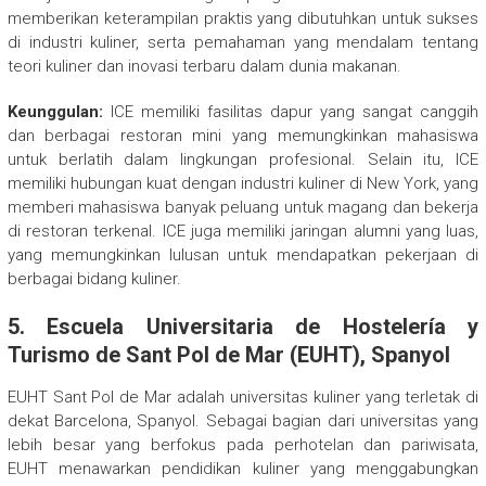
memberikan keterampilan praktis yang dibutuhkan untuk sukses
di industri kuliner, serta pemahaman yang mendalam tentang
teori kuliner dan inovasi terbaru dalam dunia makanan.
Keunggulan:
ICE memiliki fasilitas dapur yang sangat canggih
dan berbagai restoran mini yang memungkinkan mahasiswa
untuk berlatih dalam lingkungan profesional. Selain itu, ICE
memiliki hubungan kuat dengan industri kuliner di New York, yang
memberi mahasiswa banyak peluang untuk magang dan bekerja
di restoran terkenal. ICE juga memiliki jaringan alumni yang luas,
yang memungkinkan lulusan untuk mendapatkan pekerjaan di
berbagai bidang kuliner.
5.
Escuela Universitaria de Hostelería y
Turismo de Sant Pol de Mar (EUHT), Spanyol
EUHT Sant Pol de Mar adalah universitas kuliner yang terletak di
dekat Barcelona, Spanyol. Sebagai bagian dari universitas yang
lebih besar yang berfokus pada perhotelan dan pariwisata,
EUHT menawarkan pendidikan kuliner yang menggabungkan