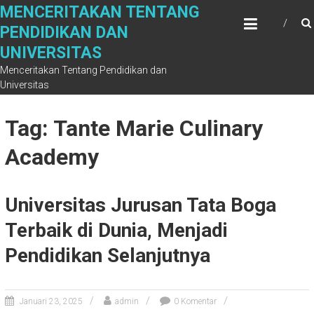
Skip
MENCERITAKAN TENTANG
to
PENDIDIKAN DAN
content
UNIVERSITAS
Menceritakan Tentang Pendidikan dan
Universitas
Tag: Tante Marie Culinary
Academy
Universitas Jurusan Tata Boga
Terbaik di Dunia, Menjadi
Pendidikan Selanjutnya
Januari 23, 2025
admin
0 Komentar