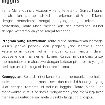
Inggris
Tante Marie Culinary Academy, yang terletak di Surrey, Inggris,
adalah salah satu sekolah kuliner terkemuka di Eropa. Dikenal
dengan pendekatan pengajaran yang sangat teknis dan
profesional, Tante Marie melatih koki dan profesional kuliner
dengan keterampilan yang sangat terperinci.
Program yang Ditawarkan:
Tante Marie menawarkan berbagai
kursus jangka pendek dan panjang yang berfokus pada
keterampilan dasar kuliner hingga kursus lanjutan dalam
patisserie dan manajemen kuliner. Kursus ini dirancang untuk
mempersiapkan mahasiswa dengan keterampilan teknis yang di
perlukan untuk bekerja di dapur profesional.
Keunggulan:
Sekolah ini di kenal karena memberikan perhatian
individu kepada setiap mahasiswa dan memiliki hubungan yang
kuat dengan restoran di seluruh Inggris. Tante Marie juga
menawarkan kursus berbasis pengalaman yang memungkinkan
mahasiswa untuk belajar melalui praktik langsung di dapur.