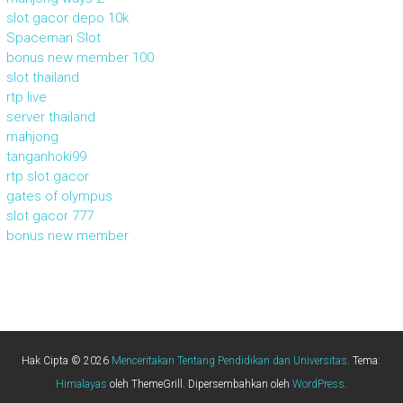
slot gacor depo 10k
Spaceman Slot
bonus new member 100
slot thailand
rtp live
server thailand
mahjong
tanganhoki99
rtp slot gacor
gates of olympus
slot gacor 777
bonus new member
Hak Cipta © 2026
Menceritakan Tentang Pendidikan dan Universitas
. Tema:
Himalayas
oleh ThemeGrill. Dipersembahkan oleh
WordPress
.