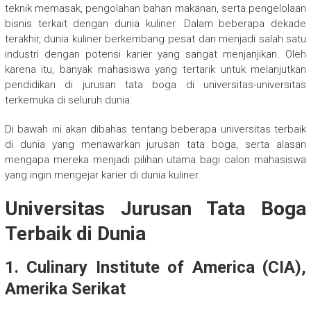
teknik memasak, pengolahan bahan makanan, serta pengelolaan
bisnis terkait dengan dunia kuliner. Dalam beberapa dekade
terakhir, dunia kuliner berkembang pesat dan menjadi salah satu
industri dengan potensi karier yang sangat menjanjikan. Oleh
karena itu, banyak mahasiswa yang tertarik untuk melanjutkan
pendidikan di jurusan tata boga di universitas-universitas
terkemuka di seluruh dunia.
Di bawah ini akan dibahas tentang beberapa universitas terbaik
di dunia yang menawarkan jurusan tata boga, serta alasan
mengapa mereka menjadi pilihan utama bagi calon mahasiswa
yang ingin mengejar karier di dunia kuliner.
Universitas Jurusan Tata Boga
Terbaik di Dunia
1.
Culinary Institute of America (CIA),
Amerika Serikat