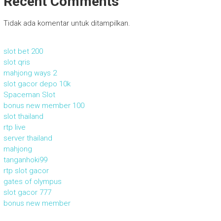
Recent Comments
Tidak ada komentar untuk ditampilkan.
slot bet 200
slot qris
mahjong ways 2
slot gacor depo 10k
Spaceman Slot
bonus new member 100
slot thailand
rtp live
server thailand
mahjong
tanganhoki99
rtp slot gacor
gates of olympus
slot gacor 777
bonus new member