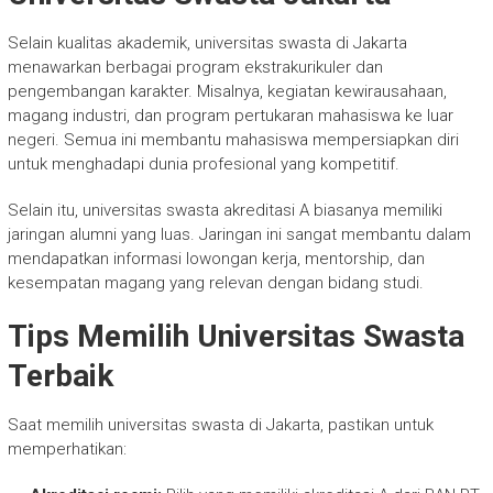
Selain kualitas akademik, universitas swasta di Jakarta
menawarkan berbagai program ekstrakurikuler dan
pengembangan karakter. Misalnya, kegiatan kewirausahaan,
magang industri, dan program pertukaran mahasiswa ke luar
negeri. Semua ini membantu mahasiswa mempersiapkan diri
untuk menghadapi dunia profesional yang kompetitif.
Selain itu, universitas swasta akreditasi A biasanya memiliki
jaringan alumni yang luas. Jaringan ini sangat membantu dalam
mendapatkan informasi lowongan kerja, mentorship, dan
kesempatan magang yang relevan dengan bidang studi.
Tips Memilih Universitas Swasta
Terbaik
Saat memilih universitas swasta di Jakarta, pastikan untuk
memperhatikan: