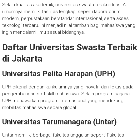
Selain kualitas akademik, universitas swasta terakreditasi A
umumnya memiliki fasilitas lengkap, seperti laboratorium
modern, perpustakaan berstandar internasional, serta akses
teknologi terbaru. Ini menjadi nilai tambah bagi mahasiswa yang
ingin mendalami ilmu sesuai bidangnya.
Daftar Universitas Swasta Terbaik
di Jakarta
Universitas Pelita Harapan (UPH)
UPH dikenal dengan kurikulumnya yang inovatif dan fokus pada
pengembangan soft skill mahasiswa. Selain program sarjana,
UPH menawarkan program internasional yang mendukung
mobilitas mahasiswa secara global.
Universitas Tarumanagara (Untar)
Untar memiliki berbagai fakultas unggulan seperti Fakultas