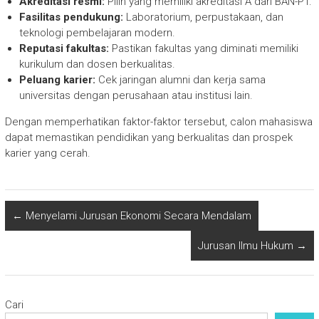
Akreditasi resmi:
Pilih yang memiliki akreditasi A dari BAN-PT.
Fasilitas pendukung:
Laboratorium, perpustakaan, dan
teknologi pembelajaran modern.
Reputasi fakultas:
Pastikan fakultas yang diminati memiliki
kurikulum dan dosen berkualitas.
Peluang karier:
Cek jaringan alumni dan kerja sama
universitas dengan perusahaan atau institusi lain.
Dengan memperhatikan faktor-faktor tersebut, calon mahasiswa
dapat memastikan pendidikan yang berkualitas dan prospek
karier yang cerah.
←
Menyelami Jurusan Ekonomi Secara Mendalam
Jurusan Ilmu Hukum
→
Cari