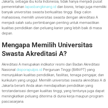
Jakarta, sebagai ibu kota Indonesia, tidak hanya menjadi pusat
pemerintahan
lapasbangkinang.id
dan bisnis, tetapi juga memiliki
banyak universitas swasta berkualitas tinggi. Bagi calon
mahasiswa, memilih universitas swasta dengan akreditasi A
menjadi salah satu pertimbangan penting untuk memastikan
kualitas pendidikan dan peluang karier yang lebih baik di masa
depan.
Mengapa Memilih Universitas
Swasta Akreditasi A?
Akreditasi A merupakan indikator resmi dari Badan Akreditasi
Nasional
disporapulpis.id
Perguruan Tinggi (BAN-PT) yang
menunjukkan kualitas pendidikan, fasilitas, tenaga pengajar, dan
kurikulum yang unggul. Memilih universitas swasta akreditasi A di
Jakarta berarti Anda akan mendapatkan pendidikan yang
terstandarisasi dengan kualitas tinggi, yang tentunya juga dapat
meningkatkan peluang diterima di dunia kerja maupun program
pascasarjana.