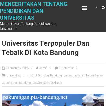
Skip
MENCERITAKAN TENTANG
to
PENDIDIKAN DAN
content
UNIVERSITAS
Menceritakan Tentang Pendidikan dan
Universitas
Universitas Terpopuler Dan
Tebaik Di Kota Bandung
Februari 28, 2025
admin
0 Komentar
,
Universitas
Institut Teknologi Bandung
Universitas Islam Negeri Sunan
,
Gunung Djati Bandung
Universitas Padjadjaran