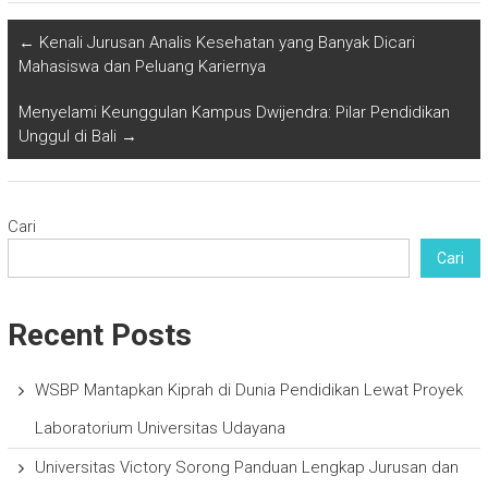
←
Kenali Jurusan Analis Kesehatan yang Banyak Dicari
Mahasiswa dan Peluang Kariernya
Menyelami Keunggulan Kampus Dwijendra: Pilar Pendidikan
Unggul di Bali
→
Cari
Cari
Recent Posts
WSBP Mantapkan Kiprah di Dunia Pendidikan Lewat Proyek
Laboratorium Universitas Udayana
Universitas Victory Sorong Panduan Lengkap Jurusan dan