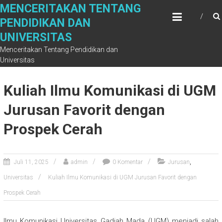
Skip
MENCERITAKAN TENTANG
to
PENDIDIKAN DAN
content
UNIVERSITAS
Menceritakan Tentang Pendidikan dan
Universitas
Kuliah Ilmu Komunikasi di UGM
Jurusan Favorit dengan
Prospek Cerah
,
Juli 11, 2025
admin
0 Komentar
Jurusan
Universitas
Kuliah Ilmu Komunikasi di UGM Jurusan Favorit dengan
Prospek Cerah
Ilmu Komunikasi Universitas Gadjah Mada (UGM) menjadi salah