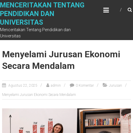
Skip
MENCERITAKAN TENTANG
to
PENDIDIKAN DAN
content
UNIVERSITAS
Menceritakan Tentang Pendidikan dan
Universitas
Menyelami Jurusan Ekonomi
Secara Mendalam
Agustus 22, 2025
admin
0 Komentar
Jurusan
Menyelami Jurusan Ekonomi Secara Mendalam